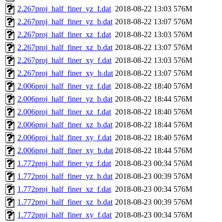
2.267proj_half_finer_yz_f.dat
2018-08-22 13:03
576M
2.267proj_half_finer_yz_b.dat
2018-08-22 13:07
576M
2.267proj_half_finer_xz_f.dat
2018-08-22 13:03
576M
2.267proj_half_finer_xz_b.dat
2018-08-22 13:07
576M
2.267proj_half_finer_xy_f.dat
2018-08-22 13:03
576M
2.267proj_half_finer_xy_b.dat
2018-08-22 13:07
576M
2.006proj_half_finer_yz_f.dat
2018-08-22 18:40
576M
2.006proj_half_finer_yz_b.dat
2018-08-22 18:44
576M
2.006proj_half_finer_xz_f.dat
2018-08-22 18:40
576M
2.006proj_half_finer_xz_b.dat
2018-08-22 18:44
576M
2.006proj_half_finer_xy_f.dat
2018-08-22 18:40
576M
2.006proj_half_finer_xy_b.dat
2018-08-22 18:44
576M
1.772proj_half_finer_yz_f.dat
2018-08-23 00:34
576M
1.772proj_half_finer_yz_b.dat
2018-08-23 00:39
576M
1.772proj_half_finer_xz_f.dat
2018-08-23 00:34
576M
1.772proj_half_finer_xz_b.dat
2018-08-23 00:39
576M
1.772proj_half_finer_xy_f.dat
2018-08-23 00:34
576M